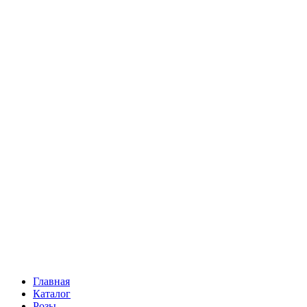
Ромашки
Статица
Сухоцветы
Эустома
Маттиола
Повод
Последний Звонок
День рождения
Свидание
Букет невесты
На выписку
Праздник в календаре
Кому
Цветочные корзины
51 роза
101 роза
Главная
Каталог
Розы