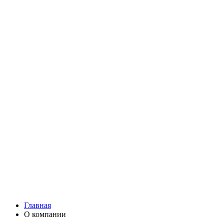
Ромашки
Статица
Сухоцветы
Эустома
Маттиола
Повод
Последний Звонок
День рождения
Свидание
Букет невесты
На выписку
Праздник в календаре
Кому
Цветочные корзины
51 роза
101 роза
Главная
О компании