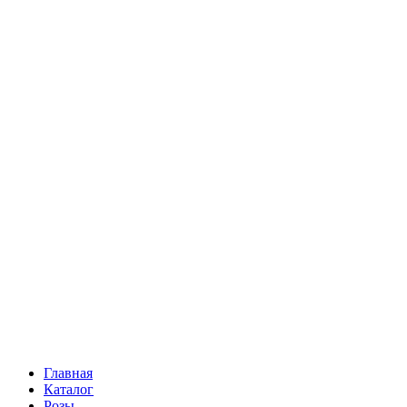
Ромашки
Статица
Сухоцветы
Эустома
Маттиола
Повод
Последний Звонок
День рождения
Свидание
Букет невесты
На выписку
Праздник в календаре
Кому
Цветочные корзины
51 роза
101 роза
Главная
Каталог
Розы