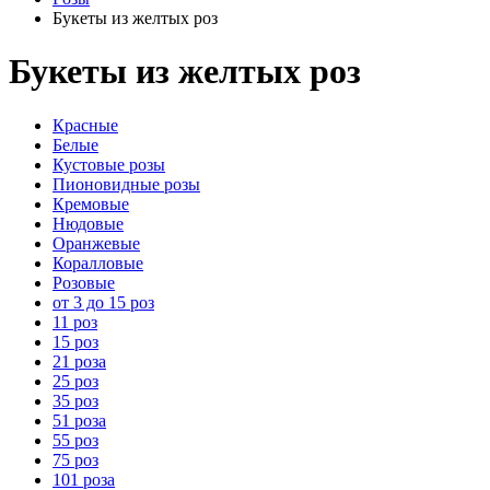
Букеты из желтых роз
Букеты из желтых роз
Красные
Белые
Кустовые розы
Пионовидные розы
Кремовые
Нюдовые
Оранжевые
Коралловые
Розовые
от 3 до 15 роз
11 роз
15 роз
21 роза
25 роз
35 роз
51 роза
55 роз
75 роз
101 роза