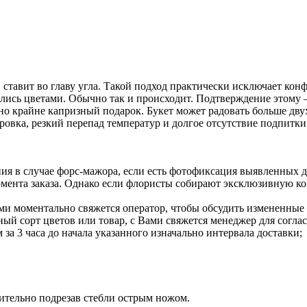
 ставит во главу угла. Такой подход практически исключает ко
ались цветами. Обычно так и происходит. Подтверждение этому
но крайне капризный подарок. Букет может радовать больше дву
овка, резкий перепад температур и долгое отсутствие подпитки.
ния в случае форс-мажора, если есть фотофиксация выявленных д
 момента заказа. Однако если флористы собирают эксклюзивную 
и моментально свяжется оператор, чтобы обсудить измененные 
нный сорт цветов или товар, с Вами свяжется менеджер для согл
за 3 часа до начала указанного изначально интервала доставки;
рительно подрезав стебли острым ножом.