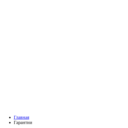
Ромашки
Статица
Сухоцветы
Эустома
Маттиола
Повод
Последний Звонок
День рождения
Свидание
Букет невесты
На выписку
Праздник в календаре
Кому
Цветочные корзины
51 роза
101 роза
Главная
Гарантии