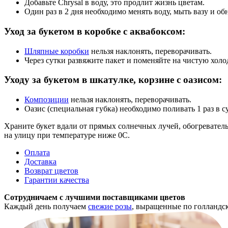
Добавьте Chrysal в воду, это продлит жизнь цветам.
Один раз в 2 дня необходимо менять воду, мыть вазу и обн
Уход за букетом в коробке с аквабоксом:
Шляпные коробки
нельзя наклонять, переворачивать.
Через сутки развяжите пакет и поменяйте на чистую холо
Уходу за букетом в шкатулке, корзине с оазисом:
Композиции
нельзя наклонять, переворачивать.
Оазис (специальная губка) необходимо поливать 1 раз в с
Храните букет вдали от прямых солнечных лучей, обогревател
на улицу при температуре ниже 0С.
Оплата
Доставка
Возврат цветов
Гарантии качества
Сотрудничаем с лучшими поставщиками цветов
Каждый день получаем
свежие розы
, выращенные по голландс