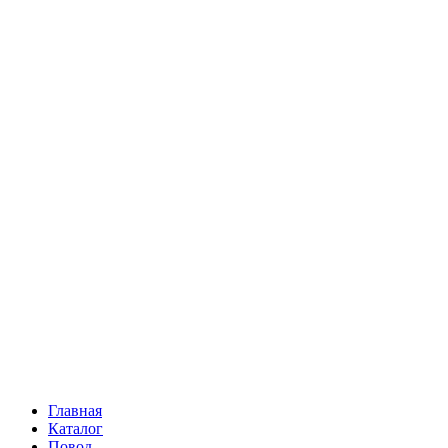
Ромашки
Статица
Сухоцветы
Эустома
Маттиола
Повод
Последний Звонок
День рождения
Свидание
Букет невесты
На выписку
Праздник в календаре
Кому
Цветочные корзины
51 роза
101 роза
Главная
Каталог
Повод