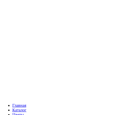
Ромашки
Статица
Сухоцветы
Эустома
Маттиола
Повод
Последний Звонок
День рождения
Свидание
Букет невесты
На выписку
Праздник в календаре
Кому
Цветочные корзины
51 роза
101 роза
Главная
Каталог
Цветы