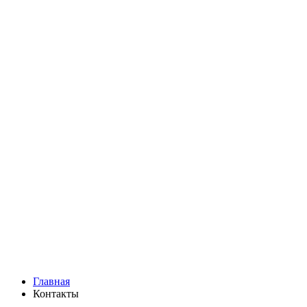
Ромашки
Статица
Сухоцветы
Эустома
Маттиола
Повод
Последний Звонок
День рождения
Свидание
Букет невесты
На выписку
Праздник в календаре
Кому
Цветочные корзины
51 роза
101 роза
Главная
Контакты