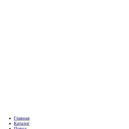
Ромашки
Статица
Сухоцветы
Эустома
Маттиола
Повод
Последний Звонок
День рождения
Свидание
Букет невесты
На выписку
Праздник в календаре
Кому
Цветочные корзины
51 роза
101 роза
Главная
Каталог
Повод