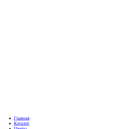
Ромашки
Статица
Сухоцветы
Эустома
Маттиола
Повод
Последний Звонок
День рождения
Свидание
Букет невесты
На выписку
Праздник в календаре
Кому
Цветочные корзины
51 роза
101 роза
Главная
Каталог
Цветы