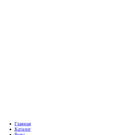
Ромашки
Статица
Сухоцветы
Эустома
Маттиола
Повод
Последний Звонок
День рождения
Свидание
Букет невесты
На выписку
Праздник в календаре
Кому
Цветочные корзины
51 роза
101 роза
Главная
Каталог
Розы