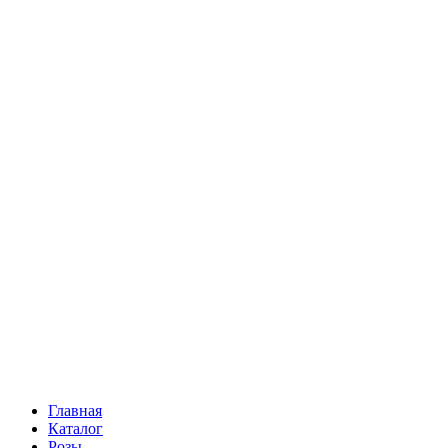
Ромашки
Статица
Сухоцветы
Эустома
Маттиола
Повод
Последний Звонок
День рождения
Свидание
Букет невесты
На выписку
Праздник в календаре
Кому
Цветочные корзины
51 роза
101 роза
Главная
Каталог
Розы