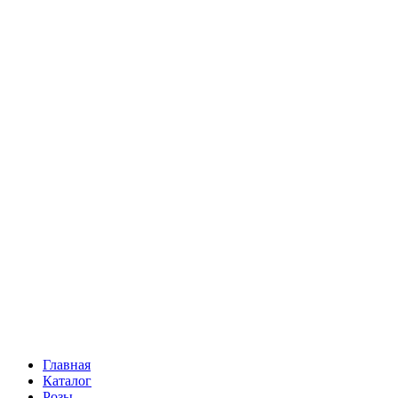
Ромашки
Статица
Сухоцветы
Эустома
Маттиола
Повод
Последний Звонок
День рождения
Свидание
Букет невесты
На выписку
Праздник в календаре
Кому
Цветочные корзины
51 роза
101 роза
Главная
Каталог
Розы