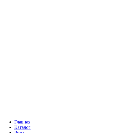
Ромашки
Статица
Сухоцветы
Эустома
Маттиола
Повод
Последний Звонок
День рождения
Свидание
Букет невесты
На выписку
Праздник в календаре
Кому
Цветочные корзины
51 роза
101 роза
Главная
Каталог
Розы