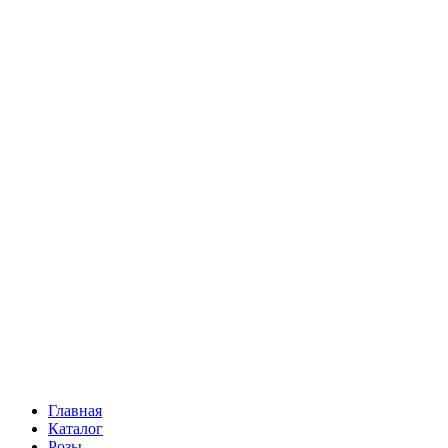
Ромашки
Статица
Сухоцветы
Эустома
Маттиола
Повод
Последний Звонок
День рождения
Свидание
Букет невесты
На выписку
Праздник в календаре
Кому
Цветочные корзины
51 роза
101 роза
Главная
Каталог
Розы