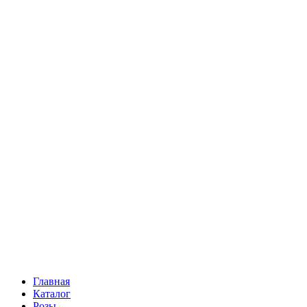
Ромашки
Статица
Сухоцветы
Эустома
Маттиола
Повод
Последний Звонок
День рождения
Свидание
Букет невесты
На выписку
Праздник в календаре
Кому
Цветочные корзины
51 роза
101 роза
Главная
Каталог
Розы