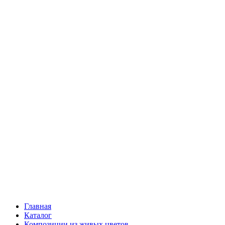
Ромашки
Статица
Сухоцветы
Эустома
Маттиола
Повод
Последний Звонок
День рождения
Свидание
Букет невесты
На выписку
Праздник в календаре
Кому
Цветочные корзины
51 роза
101 роза
Главная
Каталог
Композиции из живых цветов