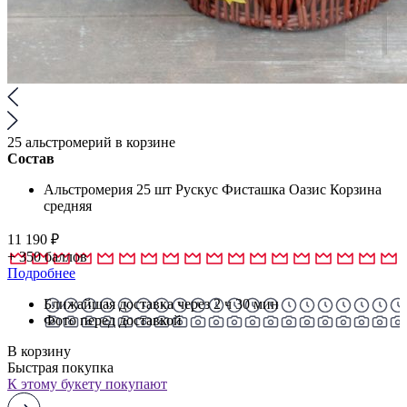
25 альстромерий в корзине
Состав
Альстромерия 25 шт Рускус Фисташка Оазис Корзина
средняя
11 190
₽
+
350
баллов
Подробнее
Ближайшая доставка через 2 ч 30 мин
Фото перед доставкой
В корзину
Быстрая покупка
К этому букету покупают